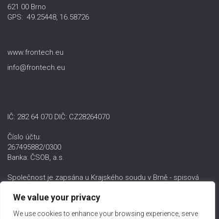
621 00 Brno
GPS: 49.25448, 16.58726
www.frontech.eu
info@frontech.eu
IČ: 282 64 070 DIČ: CZ28264070
Číslo účtu:
267495882/0300
Banka: ČSOB, a.s.
Společnost je zapsána u Krajského soudu v Brně - spisová
značka C 57224.
We value your privacy
We use cookies to enhance your browsing experience, serve