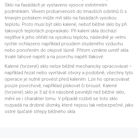
Sklo na fasádách je vystaveno vysoce extrémním
podmínkám. Vlivem probarvenosti do tmavších odstínů či s
tmavým potiskem může mít sklo na fasádách vysokou
teplotu. Proto musí být sklo kalené, neboť běžné sklo by při
takových teplotách popraskalo. Při kalení skla dochází
nejdříve k jeho ohřátí na vysokou teplotu, následně je velmi
rychle ochlazeno například proudem studeného vzduchu
nebo ponořením do olejové lázně. Přitom vznikne uvnitř skla
trvalé tahové napětí a na povrchu napětí tlakové.
Kalené (tvrzené) sklo nelze běžně mechanicky opracovávat –
například řezat nebo vyvrtávat otvory a podobně, všechny tyto
operace je nutné provést před kalením. Lze ho opracovávat
pouze povrchově, například pískovat či brousit. Kalené
(tvrzené) sklo je 3 až 6-ti násobně pevnější než běžné sklo,
mění se i charakter lomu. V případě rozbití se toto sklo
rozpadá na drobné úlomky, které nejsou tak nebezpečné, jako
ostré špičaté střepy běžného skla.