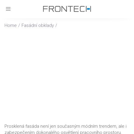
Toggle
navigation
Home
Fasádní obklady
Sklo
SKLO
Prosklená fasáda není jen současným módním trendem, ale i
zabezpečením dokonalého osvětlení pracovního prostoru.