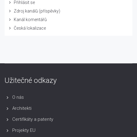
Přihlásit se
Zdroj kanálů (příspěvky)
Kanál komentářů
Česká lokalizace
Užitečné odkazy
O nás
Architekti
Certifikáty a patenty
Projekty EU